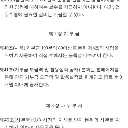
.
,
외한 임원에 대하여는 보수를 지급하지 아니한다
다만
업
.
무수행에 필요한 실비는 지급할 수 있다
제
7
장 기 부 금
제
40
조
(
사용
)
기부금
100
분의
80
이상을 본회 제
4
조의 사업을
위하여 사용하며 직접 수혜자는 불특정 다수여야 한다
.
제
41
조
(
기부금 모금액 및 활용실적 공개
)
본회는 홈페이지를
통해 연간 기부금 모금액 및 활용실적을 회계연도 종료 후
3
개월 이내에 공개한다
.
제
8
장 사 무 부 서
42
(
)
제
조
사무국
①
이사장의 지시를 받아 본회의 사무를 처
.
리하기 위하여
사무국을 둔다