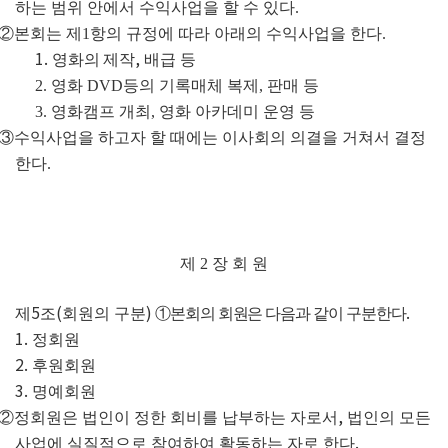
하는 범위 안에서 수익사업을 할 수 있다
.
②
본회는 제
1
항의 규정에 따라 아래의 수익사업을 한다
.
1.
,
영화의 제작
배급 등
2.
영화
DVD
등의 기록매체 복제
,
판매 등
3.
영화캠프 개최
,
영화 아카데미 운영 등
③
수익사업을 하고자 할 때에는 이사회의 의결을 거쳐서 결정
한다
.
제
2
장 회 원
5
(
)
.
제
조
회원의 구분
①
본회의 회원은 다음과 같이 구분한다
1.
정회원
2.
후원회원
3.
명예회원
,
②
정회원은 법인이 정한 회비를 납부하는 자로서
법인의 모든
.
사업에 실질적으로 참여하여 활동하는 자로 한다