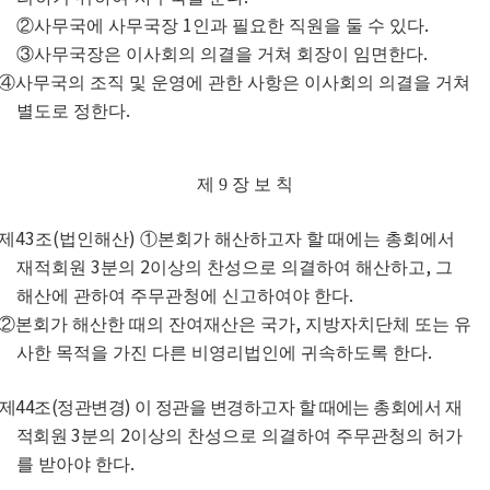
1
.
②
사무국에 사무국장
인과 필요한 직원을 둘 수 있다
.
③
사무국장은 이사회의 의결을 거쳐 회장이 임면한다
④
사무국의 조직 및 운영에 관한 사항은 이사회의 의결을 거쳐
.
별도로 정한다
제
9
장 보 칙
43
(
)
제
조
법인해산
①
본회가 해산하고자 할 때에는 총회에서
3
2
,
재적회원
분의
이상의 찬성으로 의결하여 해산하고
그
.
해산에 관하여 주무관청에 신고하여야 한다
,
②
본회가 해산한 때의 잔여재산은 국가
지방자치단체 또는 유
.
사한 목적을 가진 다른 비영리법인에 귀속하도록 한다
44
(
)
제
조
정관변경
이 정관을 변경하고자 할 때에는 총회에서 재
3
2
적회원
분의
이상의 찬성으로 의결하여 주무관청의 허가
.
를 받아야 한다