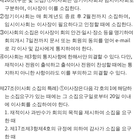
제
조
구분 및 소집
①
이사회는 정기이사회와 임시이사회로
,
.
구분하며
이사장이 이를 소집한다
2
,
②
정기이사회는 매 회계년도 종료 후
월전까지 소집하며
.
임시이사회는
이사장이 필요하다고 인정할 때에 소집한다
③
이사회의 소집은 이사장이 회의 안건
·
일시
·
장소 등을 명기하여
7
e-mail
회의개시
일전까지 문서
또는 회원의 동의를 얻어
.
로
각 이사 및 감사에게 통지하여야 한다
3
.
,
④
이사회는 제
항의 통지사항에 한해서만 의결할 수 있다
다만
재적이사
전원이 출석하고 출석이사 전원이 찬성할 때에는 통
.
지하지 아니한 사항이라도
이를 부의하고 의결할 수 있다
27
(
)
1
제
조
이사회 소집의 특례
①
이사장은 다음 각 호의
에 해당하
20
는 소집요
구가
있는 때에는 그 소집요구일로부터
일 이내
.
에 이사회를 소집하여야 한다
1.
재적이사 과반수가 회의의 목적을 제시하여 소집을 요구
한 때
2.
17
3
4
제
조제
항제
호의 규정에 의하여 감사가 소집을 요구
한 때