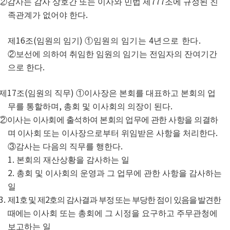
777
②
감사는 감사 상호간 또는 이사와 민법 제
조에 규정된 친
.
족관계가 없어야 한다
16
(
)
4
.
제
조
임원의 임기
①
임원의 임기는
년으로 한다
②
보선에 의하여 취임한 임원의 임기는 전임자의 잔여기간
.
으로 한다
17
(
)
제
조
임원의 직무
①
이사장은 본회를 대표하고 본회의 업
,
.
무를 통할하며
총회 및 이사회의 의장이 된다
②
이사는 이사회에 출석하여 본회의 업무에 관한 사항을 의결하
.
며 이사회
또는 이사장으로부터 위임받은 사항을 처리한다
.
③
감사는 다음의 직무를 행한다
1.
본회의 재산상황을 감사하는 일
2.
총회 및 이사회의 운영과 그 업무에 관한 사항을 감사하는
일
3.
1
2
제
호 및 제
호의 감사결과 부정 또는 부당한 점이 있음을 발견한
때에는
이사회 또는 총회에 그 시정을 요구하고 주무관청에
보고하는 일