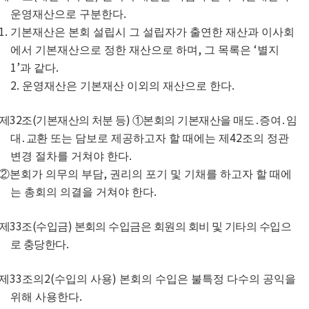
.
운영재산으로 구분한다
1.
기본재산은 본회 설립시 그 설립자가 출연한 재산과 이사회
,
‘
에서 기본재산으로 정한 재산으로 하며
그 목록은
별지
1’
.
과 같다
2.
.
운영재산은 기본재산 이외의 재산으로 한다
32
(
)
제
조
기본재산의 처분 등
①
본회의 기본재산을 매도
․
증여
․
임
42
대
․
교환
또는 담보로 제공하고자 할 때에는 제
조의 정관
.
변경 절차를 거쳐야 한다
,
②
본회가 의무의 부담
권리의 포기 및 기채를 하고자 할 때에
.
는 총회의 의결을 거쳐야 한다
33
(
)
제
조
수입금
본회의 수입금은 회원의 회비 및 기타의 수입으
.
로 충당한다
33
2(
)
제
조의
수입의 사용
본회의 수입은 불특정 다수의 공익을
.
위해 사용한다