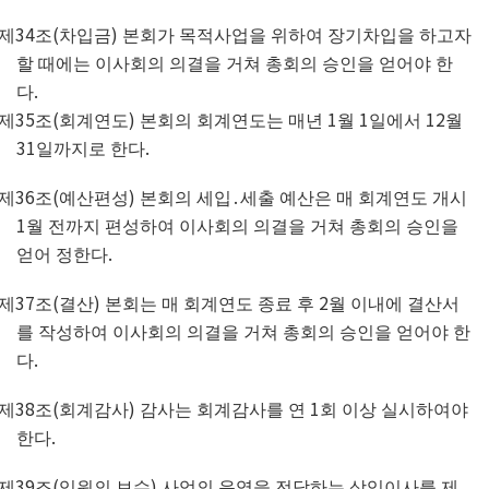
34
(
)
제
조
차입금
본회가 목적사업을 위하여 장기차입을 하고자
할 때에는 이사회의 의결을 거쳐 총회의 승인을 얻어야 한
.
다
35
(
)
1
1
12
제
조
회계연도
본회의 회계연도는
매년
월
일에서
월
31
.
일까지로 한다
36
(
)
제
조
예산편성
본회의 세입
․
세출 예산은 매 회계연도 개시
1
월 전까지
편성하여 이사회의 의결을 거쳐 총회의 승인을
.
얻어 정한다
37
(
)
2
제
조
결산
본회는 매 회계연도 종료 후
월 이내에 결산서
를 작성하여 이사회의 의결을 거쳐 총회의 승인을 얻어야 한
.
다
38
(
)
1
제
조
회계감사
감사는 회계감사를 연
회 이상 실시하여야
.
한다
39
(
)
제
조
임원의 보수
사업의 운영을 전담하는 상임이사를 제