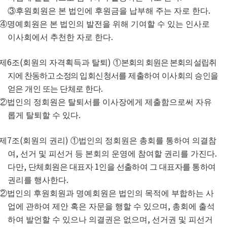
.
③
후원회원은 본 법인에 후원금을 납부해 주는 자로 한다
④
명예회원은 본 법인의 발전을 위해 기여할 수 있는 인사로
.
이사회에서 추천한 자로 한다
6
(
)
제
조
회원의 자격획득과 탈퇴
①
본회의 회원은 본회의 설립취
지에 찬동하고
소정의
입회신청서를 제출하여 이사회의 승인을
.
얻은 개인 또는 단체로 한다
②
법인의 정회원은 탈퇴서를 이사장에게 제출함으로써 자유
.
롭게 탈퇴할 수 있다
7
(
)
제
조
회원의 권리
①
법인의 정회원은
총회를 통하여 의결참
,
.
여
선거 및 피선거 등 본회의 운영에 참여할 권리를 가진다
,
1
다만
단체회원은 대표자
인을 선출하여 그 대표자를 통하여
.
권리를 행사한다
②
법인의 후원회원과 명예회원은 법인의 목적에 부합하는 사
,
업에 관하여 제안 혹은 자문을 행할 수 있으며
총회에 출석
,
하여 발언할 수 있으나 의결권은 없으며
선거권 및 피선거