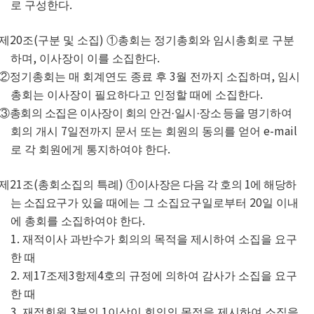
.
로 구성한다
20
(
)
제
조
구분 및 소집
①
총회는 정기총회와 임시총회로 구분
,
.
하며
이사장이 이를 소집한다
3
,
②
정기총회는 매 회계연도
종료 후
월 전까지 소집하며
임시
.
총회는 이사장이 필요하다고 인정할 때에 소집한다
③
총회의 소집은 이사장이 회의 안건
·
일시
·
장소 등을
명기하여
7
e-mail
회의 개시
일전까지 문서
또는 회원의 동의를 얻어
.
로
각 회원에게 통지하여야 한다
21
(
)
1
제
조
총회소집의 특례
①
이사장은 다음 각 호의
에 해당하
20
는 소집요
구가 있을 때에는 그 소집요구일로부터
일 이내
.
에 총회를 소집하여야 한다
1.
재적이사 과반수가 회의의 목적을 제시하여 소집을 요구
한 때
2.
17
3
4
제
조제
항제
호의 규정에 의하여 감사가 소집을 요구
한 때
3.
3
1
재적회원
분의
이상이 회의의 목적을 제시하여 소집을