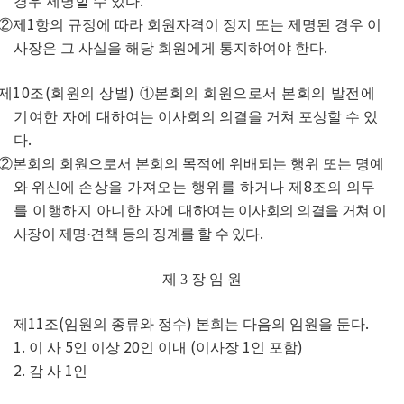
.
경우 제명할 수 있다
1
②
제
항의 규정에 따라 회원자격이 정지 또는 제명된 경우 이
.
사장은 그 사실을 해당 회원에게 통지하여야 한다
10
(
)
제
조
회원의 상벌
①
본회의 회원으로서 본회의 발전에
기여한 자에
대하여는 이사회의 의결을 거쳐 포상할 수 있
.
다
②
본회의 회원으로서 본회의 목적에 위배되는 행위 또는 명예
8
와 위신에
손상을 가져오는 행위를 하거나 제
조의 의무
를 이행하지 아니한 자에
대하여는 이사회의 의결을 거쳐 이
.
사장이 제명
·
견책 등의 징계를 할 수 있다
제
3
장 임 원
11
(
)
.
제
조
임원의 종류와 정수
본회는 다음의 임원을 둔다
1.
5
20
(
1
)
이 사
인 이상
인 이내
이사장
인 포함
2.
1
감 사
인