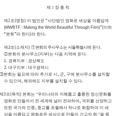
제
1
장 총 칙
1
(
)
“
제
조
명칭
이 법인은
사단법인 영화로 세상을 아름답게
”(
(MWBTF : Making the World Beautiful Through Film)
이하
“
”
)
.
본회
라 한다
라 한다
2
(
)
.
제
조
소재지
①
본회의 주사무소는 서울특별시에
둔다
(
)
.
②
본회의 분사무소
지부
는 다음 지역에 둔다
1.
:
경북지부
경상북도
2.
:
대구지부
대구광역시
,
,
③
본회는 필요에 따라 추가로 시
군
구에 분사무소를 설치할
,
.
수 있으며
해외에도 지부를 설치할 수 있다
3
(
)
제
조
목적
본회는
“
우리나라의
지혜롭고 훌륭한 정신문화를
,
영화로 만들어서 전 세계에 널리 전파하여
국위를 선양하고
,
또한 국가와 인종
종교를 초월해서 하나로 화합하여 이 세
.
상을 아름답고 평화로운 세상으로 만들어 가고자 함
”
을
목