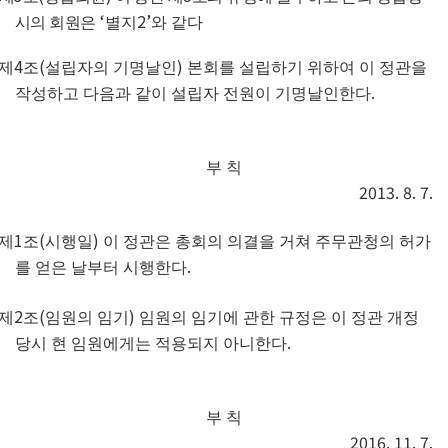
‘
2’
시의 회원은
별지
와 같다
4
(
)
제
조
설립자의 기명날인
본회를 설립하기 위하여 이 정관을
.
작성하고 다음과 같이 설립자 전원이 기명날인한다
부 칙
2013. 8. 7.
1
(
)
제
조
시행일
이 정관은 총회의 의결을 거쳐 주무관청의 허가
.
를 얻은 날부터 시행한다
2
(
)
제
조
임원의 임기
임원의 임기에 관한 규정은
이
정관 개정
.
당시 현 임원에게는
적용되지 아니한다
부 칙
2016. 11. 7.