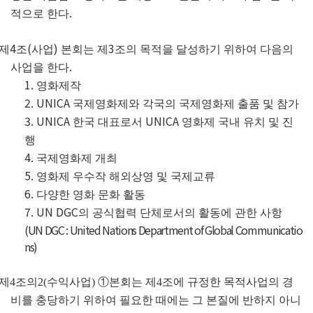
.
적으로 한다
4
(
)
3
제
조
사업
본회는 제
조의 목적을 달성하기 위하여 다음의
.
사업을 한다
1.
영화제작
2. UNICA
국제영화제와 각국의 국제영화제 출품 및 참가
3. UNICA
UNICA
한국 대표로서
영화제 국내 유치 및 진
행
4.
국제영화제 개최
5.
영화제 우수작 해외상영 및 국제교류
6.
다양한 영화 문화 활동
7. UN DGC
의 공식협력 단체로서의 활동에 관한 사항
(UN DGC : United Nations Department of Global Communicatio
ns)
제
4
조의
2(
수익사업
)
①
본회는 제
4
조에 규정한 목적사업의 경
비를 충당하기 위하여 필요한 때에는 그 본질에 반하지 아니