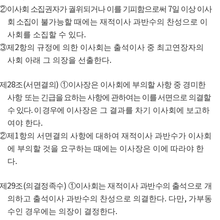
7
②
이사회 소집권자가 궐위되거나 이를 기피함으로써
일 이상 이사
회 소
집이
불가능할 때에는 재적이사 과반수의 찬성으로 이
.
사회를 소집할 수 있다
2
③
제
항의 규정에 의한 이사회는 출석이사 중 최고연장자의
.
사회 아래 그 의장을 선출한다
28
(
)
제
조
서면결의
①
이사장은 이사회에 부의할 사항 중 경미한
사항
또는 긴급을 요하는 사항에 관하여는 이를 서면으로 의결할
.
수 있다
이 경우에
이사장은 그 결과를 차기 이사회에 보고하
.
여야 한다
1
②
제
항의 서면결의 사항에 대하여 재적이사 과반수가 이사회
에 부의할 것을 요구하는 때에는 이사장은 이에 따라야 한
.
다
29
(
)
제
조
의결정족수
①
이사회는 재적이사 과반수의 출석으로
개
.
,
의하고 출석이사 과반수의 찬성으로 의결한다
다만
가부동
.
수인 경우에는 의장이 결정한다