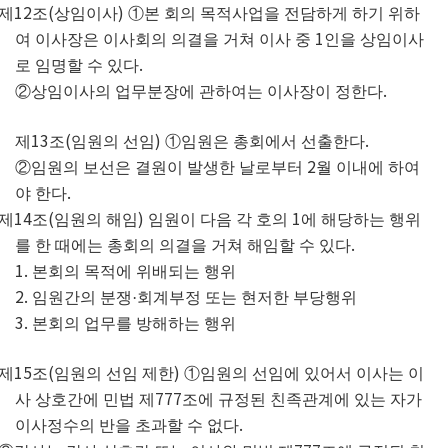
12
(
)
제
조
상임이사
①
본 회의 목적사업을 전담하게 하기 위하
1
여 이사장은 이사회의 의결을 거쳐 이사 중
인을 상임이사
.
로 임명할 수 있다
.
②
상임이사의 업무분장에 관하여는 이사장이 정한다
13
(
)
.
제
조
임원의 선임
①
임원은 총회에서 선출한다
2
②
임원의 보선은 결원이 발생한 날로부터
월 이내에 하여
.
야 한다
14
(
)
1
제
조
임원의 해임
임원이 다음 각 호의
에 해당하는 행위
.
를 한 때에는 총회의 의결을 거쳐 해임할 수 있다
1.
본회의 목적에 위배되는 행위
2.
임원간의 분쟁
·
회계부정 또는 현저한 부당행위
3.
본회의 업무를 방해하는 행위
15
(
)
제
조
임원의 선임 제한
①
임원의 선임에 있어서 이사는 이
777
사 상호간에 민법 제
조에 규정된 친족관계에 있는 자가
.
이사정수의 반을 초과할 수 없다