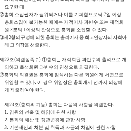
요구한 때
7
②
총회 소집권자가 궐위되거나 이를 기피함으로써
일 이상
총회소집이 불가능한 때에는 재적이사 과반수 또는 재적회
3
1
.
원
분의
이상의 찬성으로 총회를 소집할 수 있다
2
③
제
항의 규정에 의한 총회는 출석이사 중 최고연장자의 사회아
.
래 그 의장을
선출한다
22
(
)
제
조
의결정족수
①
총회는 재적회원 과반수의 출석으로 개
.
의하고 출석회원 과반수의 찬성으로 의결한다
②
총회의 의결권은 총회에 참석하는 다른 회원에게 서면으로
.
위임할 수 있다
이 경우 위임장은 총회개시 전까지 의장에
.
게 제출하여야 한다
23
(
)
.
제
조
총회의 기능
총회는 다음의 사항을 의결한다
1.
임원의 선출 및 해임에 관한 사항
2.
본회의 해산 및 정관변경에 관한 사항
3.
기본재산의 처분 및 취득과 자금의 차입에 관한 사항