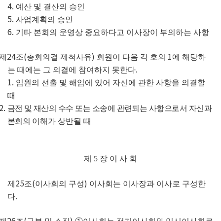
4.
예산 및 결산의 승인
5.
사업계획의 승인
6.
기타 본회의 운영상 중요하다고 이사장이 부의하는 사항
24
(
)
1
제
조
총회의결 제척사유
회원이 다음 각 호의
에 해당하
.
는 때에는 그 의결에 참여하지 못한다
1.
임원의 선출 및 해임에 있어 자신에 관한 사항을 의결할
때
2.
금전 및 재산의 수수 또는 소송에 관련되는 사항으로서 자신과
본회의
이해가 상반될 때
제
5
장 이 사 회
25
(
)
제
조
이사회의 구성
이사회는 이사장과 이사로 구성한
.
다
26
(
)