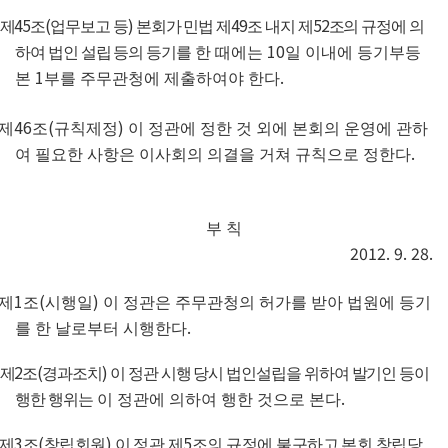
45
(
)
49
52
제
조
업무보고 등
본회가 민법 제
조 내지 제
조의 규정에 의
10
하여 법인 설립 등의 등기를
한 때에는
일 이내에 등기부등
1
.
본
부를 주무관청에 제출하여야 한다
46
(
)
제
조
규칙제정
이 정관에 정한 것 외에 본회의 운영에 관하
.
여 필요한 사항은 이사회의 의결을 거쳐 규칙으로 정한다
부 칙
2012. 9. 28.
1
(
)
제
조
시행일
이 정관은 주무관청의 허가를 받아 법원에 등기
.
를 한 날로부터 시행한다
2
(
)
제
조
경과조치
이 정관 시행 당시 법인설립을 위하여 발기인 등이
.
행한 행위는
이 정관에 의하여 행한 것으로 본다
3
(
)
5
제
조
창립회원
이 정관 제
조의 규정에 불구하고 본회 창립당